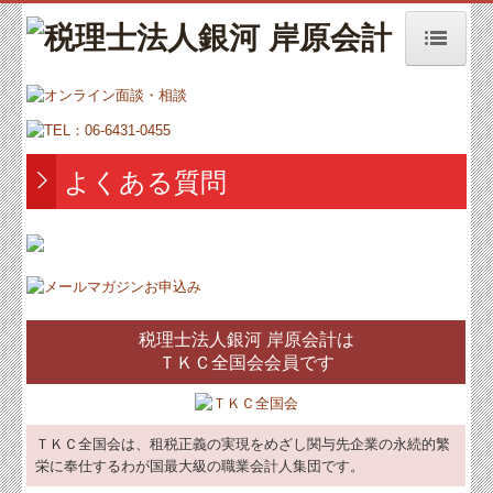
トップページ
お知らせ
事務所紹介
よくある質問
経営理念
オンラインによる面談・相談
増販増客ニュース
税理士法人銀河 岸原会計は
交通案内
ＴＫＣ全国会会員です
業務案内
セミナー案内
ＴＫＣ全国会は、租税正義の実現をめざし関与先企業の永続的繁
栄に奉仕するわが国最大級の職業会計人集団です。
よくある質問