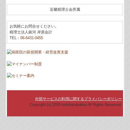
料金について
近畿税理士会所属
リンク集
お気軽にお問合せください。
税理士法人銀河 岸原会計
採用情報
TEL：
06-6431-0455
お問合せ
FX4クラウド
病院・診療所の皆様へ
社会福祉法人の皆様へ
補助金・助成金・融資情報
外部サービスの利用に関するプライバシーポリシー
関与先向け融資商品ご紹介
Copyright (c) 2026 kishiharakaikei All Rights Reserved.
経営者お役立ち情報
経営者オススメ情報