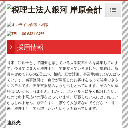
トップページ
お知らせ
事務所紹介
採用情報
経営理念
将来、税理士として開業を志している大学院卒の方を募集していま
オンラインによる面談・相談
す。今までに３人が税理士として巣立っていきました。現在は、所
長を含めて2人の税理士が、相続、経営計画、事業承継にとがんばっ
増販増客ニュース
ています。当事務所は、自分が開拓したお客様をもって開業できる
システムです。開業支援塾のような形をとっています。そのため給
交通案内
料は低いかもしれません。しかし、ガンバル人に多く配分したい。
なので出来高払いの形をとっています。頑張らない人には、厳しい
業務案内
かもしれません。頑張らずに、ぼやく人は来ないでください。将
来、税理士として活躍したいという人を待っています。
セミナー案内
連絡先
よくある質問