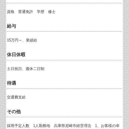
Q&A経営相談
資格 普通免許 学歴 修士
税務カレンダー
給与
税務Q&A
15万円～、業績給
事務所通信
おたより
休日休暇
お客様紹介№8
土日祝日、週休二日制
個人情報保護方針
待遇
社長メニューASP版
交通費支給
TKCシステムQ&A
社会福祉法人会計Q&A
その他
経営革新等支援機関とは
採用予定人数 1人勤務地 兵庫県尼崎市経営理念 1、お客様の幸