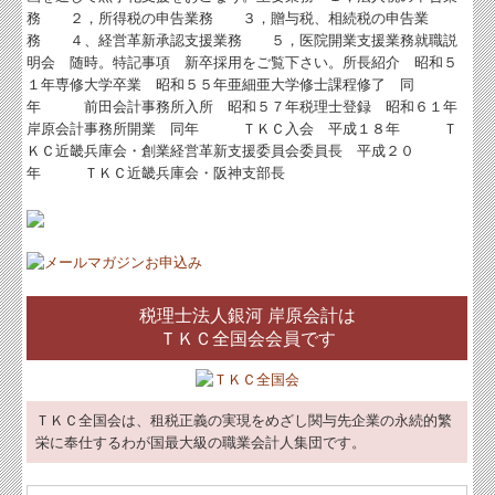
務 ２，所得税の申告業務 ３，贈与税、相続税の申告業
務 ４、経営革新承認支援業務 ５，医院開業支援業務就職説
明会 随時。特記事項 新卒採用をご覧下さい。所長紹介 昭和５
１年専修大学卒業 昭和５５年亜細亜大学修士課程修了 同
年 前田会計事務所入所 昭和５７年税理士登録 昭和６１年
岸原会計事務所開業 同年 ＴＫＣ入会 平成１８年 Ｔ
ＫＣ近畿兵庫会・創業経営革新支援委員会委員長 平成２０
年 ＴＫＣ近畿兵庫会・阪神支部長
税理士法人銀河 岸原会計は
ＴＫＣ全国会会員です
ＴＫＣ全国会は、租税正義の実現をめざし関与先企業の永続的繁
栄に奉仕するわが国最大級の職業会計人集団です。