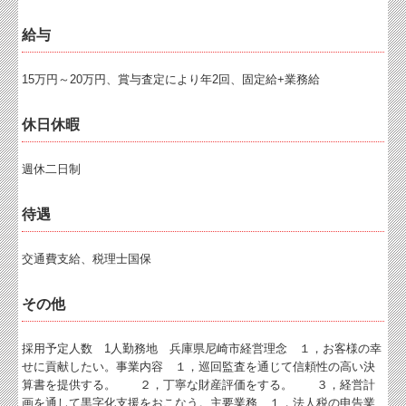
給与
15万円～20万円、賞与査定により年2回、固定給+業務給
休日休暇
週休二日制
待遇
交通費支給、税理士国保
その他
採用予定人数 1人勤務地 兵庫県尼崎市経営理念 １，お客様の幸
せに貢献したい。事業内容 １，巡回監査を通じて信頼性の高い決
算書を提供する。 ２，丁寧な財産評価をする。 ３，経営計
画を通して黒字化支援をおこなう。主要業務 １，法人税の申告業