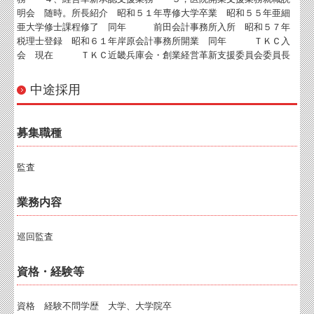
明会 随時。所長紹介 昭和５１年専修大学卒業 昭和５５年亜細
亜大学修士課程修了 同年 前田会計事務所入所 昭和５７年
税理士登録 昭和６１年岸原会計事務所開業 同年 ＴＫＣ入
会 現在 ＴＫＣ近畿兵庫会・創業経営革新支援委員会委員長
中途採用
募集職種
監査
業務内容
巡回監査
資格・経験等
資格 経験不問学歴 大学、大学院卒