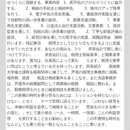
せつくりに貢献する。事業内容 1、黒字化のプロセスつくりに協力
経営改善計画の策定支援
する。 2、相続の手続きと相続申告。 3、格付けアップ指導
を行う。 4、電子申告の完全実施。 5、書面添付実践を通じ
経営改善オンデマンド講座
て信頼性の高い決算書の提供。 6、創業支援活動。 7、事業
再生支援活動。 8、公益法人会計支援活動。主要業務 1、巡回
ブログ
監査を通して、信頼の高い決算書の提供。 2、丁寧な財産評価の
提供。 3、経営計画を通しての黒字化の支援。就職説明会 随時
行います。特記事項 税理士としてひとり立ちできるように支援
させていただきます。あなたの強みを、1つ 岸原会計で探し身に
つけて下さい。 岸原会計には、税理士登録基準、と開業基準
があります。賞与は、出来高によって変わ ります。税理士業界
に羽ばたこうと考えている方を待っています。所長紹介 亜細亜
大学修士課程を昭和55年に修了して、芦屋の税理士事務所に就職。
場所柄、資産 税及び相続案件を多くこなす。また当該事務所
は、芦屋市の税務顧問として再開発の税務 相談に携わる。ま
た、勤務税理士のときに融資相談を多数請けました。 今、
「この多難の時代を乗り切るためには、ミッションを持たないとい
けない」とセミ ナーで皆様に訴えています。「ぶれない経営を
し、本物の利益を追求して納税することが 荒波をのりきる唯一
の道だ。」そして最小単位（一人、一時間、一現場）ごとの利益管
理 を実行することをお勧めします。 この不透明な時代を
なんとしても乗り切る一助とならんことをここに誓います。