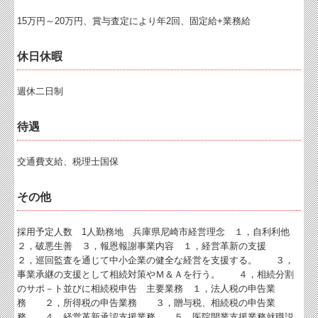
15万円～20万円、賞与査定により年2回、固定給+業務給
休日休暇
週休二日制
待遇
交通費支給、税理士国保
その他
採用予定人数 1人勤務地 兵庫県尼崎市経営理念 １，自利利他
２，破悪生善 ３，報恩報謝事業内容 １，経営革新の支援
２，巡回監査を通じて中小企業の健全な経営を支援する。 ３，
事業承継の支援として相続対策やＭ＆Ａを行う。 ４，相続分割
のサポ－ト並びに相続税申告 主要業務 １，法人税の申告業
務 ２，所得税の申告業務 ３，贈与税、相続税の申告業
務 ４、経営革新承認支援業務 ５，医院開業支援業務就職説