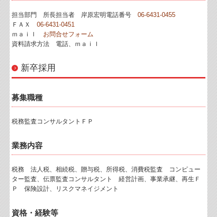
担当部門 所長担当者 岸原宏明電話番号
06-6431-0455
料金について
ＦＡＸ
06-6431-0451
ｍａｉｌ
お問合せフォーム
リンク集
資料請求方法 電話、ｍａｉｌ
採用情報
新卒採用
お問合せ
FX4クラウド
募集職種
病院・診療所の皆様へ
税務監査コンサルタントＦＰ
社会福祉法人の皆様へ
業務内容
補助金・助成金・融資情報
税務 法人税、相続税、贈与税、所得税、消費税監査 コンピュー
関与先向け融資商品ご紹介
ター監査、伝票監査コンサルタント 経営計画、事業承継、再生Ｆ
Ｐ 保険設計、リスクマネイジメント
経営者お役立ち情報
経営者オススメ情報
資格・経験等