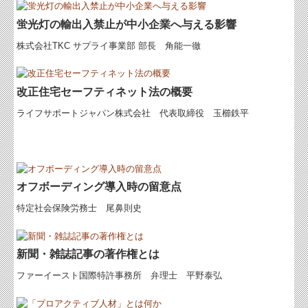
経営改善計画の策定支援
蛍光灯の輸出入禁止が中小企業へ与える影響
経営改善オンデマンド講座
株式会社TKC サプライ事業部 部長 角能一徹
ブログ
改正住宅セーフティネット法の概要
ライフサポートジャパン株式会社 代表取締役 玉櫛鉄平
オフボーディング導入時の留意点
特定社会保険労務士 尾鼻則史
新聞・雑誌記事の著作権とは
ファーイースト国際特許事務所 弁理士 平野泰弘