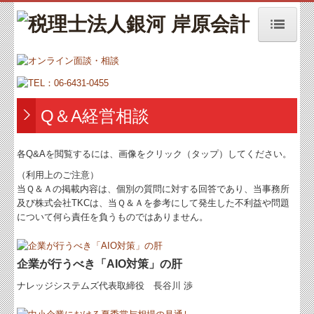
トップページ
お知らせ
事務所紹介
Q＆A経営相談
経営理念
各Q&Aを閲覧するには、画像をクリック（タップ）してください。
オンラインによる面談・相談
（利用上のご注意）
当Ｑ＆Ａの掲載内容は、個別の質問に対する回答であり、当事務所
増販増客ニュース
及び株式会社TKCは、当Ｑ＆Ａを参考にして発生した不利益や問題
について何ら責任を負うものではありません。
交通案内
業務案内
企業が行うべき「AIO対策」の肝
セミナー案内
ナレッジシステムズ代表取締役 長谷川 渉
よくある質問