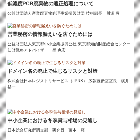
低濃度PCB廃棄物の適正処理について
Q&A経営相談
公益財団法人産業廃棄物処理事業振興財団 技術部長 川瀬 豊
税務カレンダー
税務Q&A
営業秘密の情報漏えいを防ぐためには
公益財団法人東京都中小企業振興公社 東京都知的財産総合センター
事務所通信
知財戦略アドバイザー 星 克宏
おたより
お客様紹介№8
ドメイン名の廃止で生じるリスクと対策
株式会社日本レジストリサービス（JPRS） 広報宣伝室室長 横井
個人情報保護方針
裕一
社長メニューASP版
TKCシステムQ&A
社会福祉法人会計Q&A
中小企業における冬季賞与相場の見通し
日本総合研究所調査部 研究員 藤本一輝
経営革新等支援機関とは