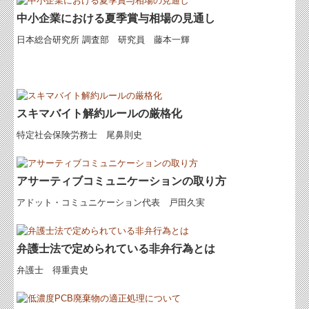
中小企業における夏季賞与相場の見通し
料金について
日本総合研究所 調査部 研究員 藤本一輝
リンク集
採用情報
お問合せ
スキマバイト解約ルールの厳格化
FX4クラウド
特定社会保険労務士 尾鼻則史
病院・診療所の皆様へ
アサーティブコミュニケーションの取り方
社会福祉法人の皆様へ
アドット・コミュニケーション代表 戸田久実
補助金・助成金・融資情報
関与先向け融資商品ご紹介
弁護士法で定められている非弁行為とは
経営者お役立ち情報
弁護士 得重貴史
経営者オススメ情報