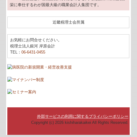
栄に奉仕するわが国最大級の職業会計人集団です。
料金について
リンク集
近畿税理士会所属
採用情報
お気軽にお問合せください。
税理士法人銀河 岸原会計
お問合せ
TEL：
06-6431-0455
FX4クラウド
病院・診療所の皆様へ
社会福祉法人の皆様へ
補助金・助成金・融資情報
関与先向け融資商品ご紹介
外部サービスの利用に関するプライバシーポリシー
経営者お役立ち情報
Copyright (c) 2026 kishiharakaikei All Rights Reserved.
経営者オススメ情報