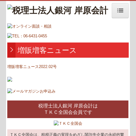
トップページ
お知らせ
事務所紹介
増販増客ニュース
経営理念
増販増客ニュース2022.02号
オンラインによる面談・相談
増販増客ニュース
交通案内
税理士法人銀河 岸原会計は
業務案内
ＴＫＣ全国会会員です
セミナー案内
よくある質問
ＴＫＣ全国会は、租税正義の実現をめざし関与先企業の永続的繁